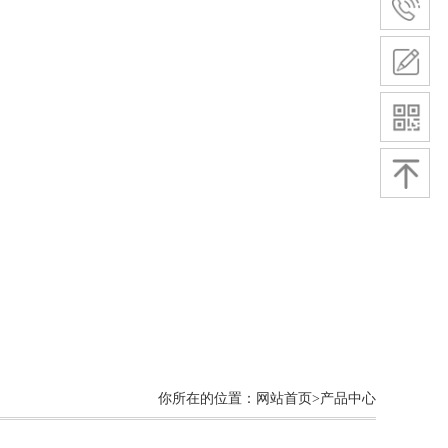
你所在的位置：网站首页>产品中心