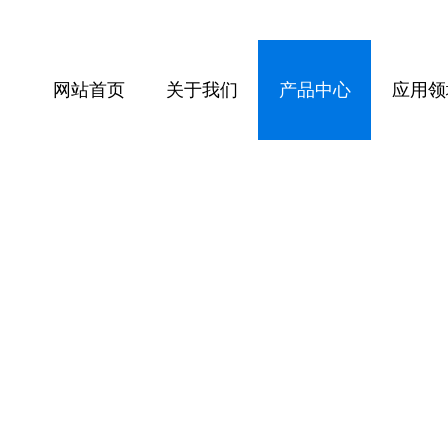
网站首页
关于我们
产品中心
应用领